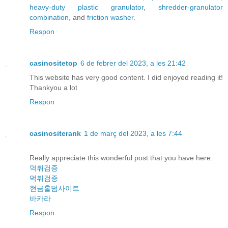
heavy-duty plastic granulator
,
shredder-granulator
combination
, and
friction washer
.
Respon
casinositetop
6 de febrer del 2023, a les 21:42
This website has very good content. I did enjoyed reading it!
Thankyou a lot
Respon
casinositerank
1 de març del 2023, a les 7:44
Really appreciate this wonderful post that you have here.
먹튀검증
먹튀검증
현금홀덤사이트
바카라
Respon