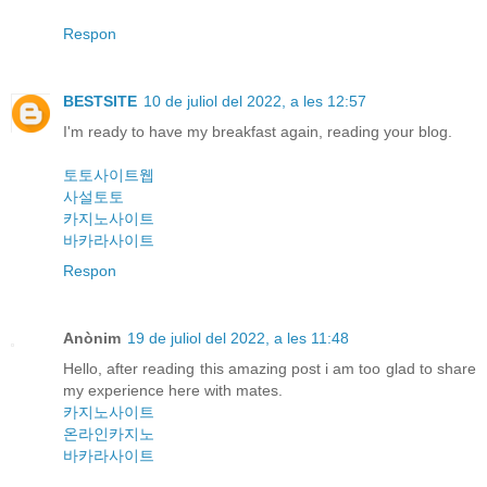
Respon
BESTSITE
10 de juliol del 2022, a les 12:57
I'm ready to have my breakfast again, reading your blog.
토토사이트웹
사설토토
카지노사이트
바카라사이트
Respon
Anònim
19 de juliol del 2022, a les 11:48
Hello, after reading this amazing post i am too glad to share
my experience here with mates.
카지노사이트
온라인카지노
바카라사이트