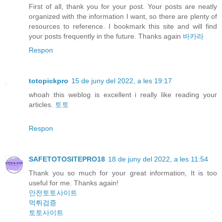
First of all, thank you for your post. Your posts are neatly
organized with the information I want, so there are plenty of
resources to reference. I bookmark this site and will find
your posts frequently in the future. Thanks again
바카라
Respon
totopickpro
15 de juny del 2022, a les 19:17
whoah this weblog is excellent i really like reading your
articles.
토토
Respon
SAFETOTOSITEPRO18
18 de juny del 2022, a les 11:54
Thank you so much for your great information, It is too
useful for me. Thanks again!
안전토토사이트
먹튀검증
토토사이트