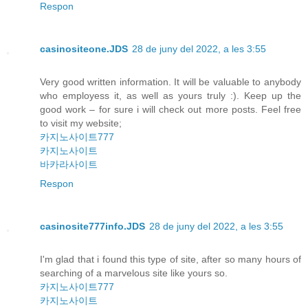
Respon
casinositeone.JDS
28 de juny del 2022, a les 3:55
Very good written information. It will be valuable to anybody
who employess it, as well as yours truly :). Keep up the
good work – for sure i will check out more posts. Feel free
to visit my website;
카지노사이트777
카지노사이트
바카라사이트
Respon
casinosite777info.JDS
28 de juny del 2022, a les 3:55
I'm glad that i found this type of site, after so many hours of
searching of a marvelous site like yours so.
카지노사이트777
카지노사이트