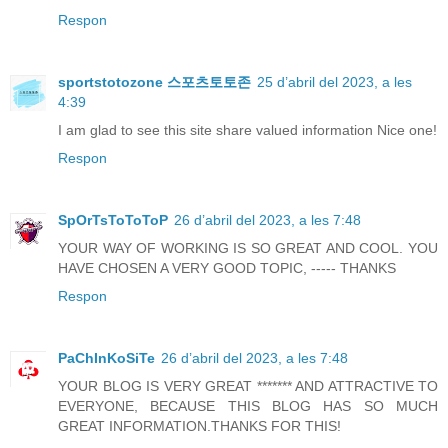
Respon
sportstotozone 스포츠토토존
25 d’abril del 2023, a les
4:39
I am glad to see this site share valued information Nice one!
Respon
SpOrTsToToToP
26 d’abril del 2023, a les 7:48
YOUR WAY OF WORKING IS SO GREAT AND COOL. YOU
HAVE CHOSEN A VERY GOOD TOPIC, ----- THANKS
Respon
PaChInKoSiTe
26 d’abril del 2023, a les 7:48
YOUR BLOG IS VERY GREAT ******* AND ATTRACTIVE TO
EVERYONE, BECAUSE THIS BLOG HAS SO MUCH
GREAT INFORMATION.THANKS FOR THIS!