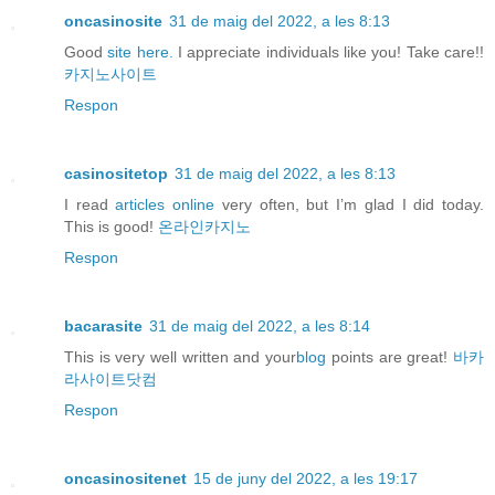
oncasinosite
31 de maig del 2022, a les 8:13
Good
site here.
I appreciate individuals like you! Take care!!
카지노사이트
Respon
casinositetop
31 de maig del 2022, a les 8:13
I read
articles online
very often, but I’m glad I did today.
This is good!
온라인카지노
Respon
bacarasite
31 de maig del 2022, a les 8:14
This is very well written and your
blog
points are great!
바카
라사이트닷컴
Respon
oncasinositenet
15 de juny del 2022, a les 19:17