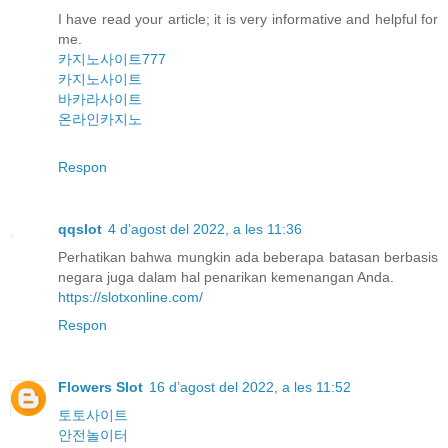
I have read your article; it is very informative and helpful for
me.
카지노사이트777
카지노사이트
바카라사이트
온라인카지노
Respon
qqslot
4 d’agost del 2022, a les 11:36
Perhatikan bahwa mungkin ada beberapa batasan berbasis
negara juga dalam hal penarikan kemenangan Anda.
https://slotxonline.com/
Respon
Flowers Slot
16 d’agost del 2022, a les 11:52
토토사이트
안전놀이터