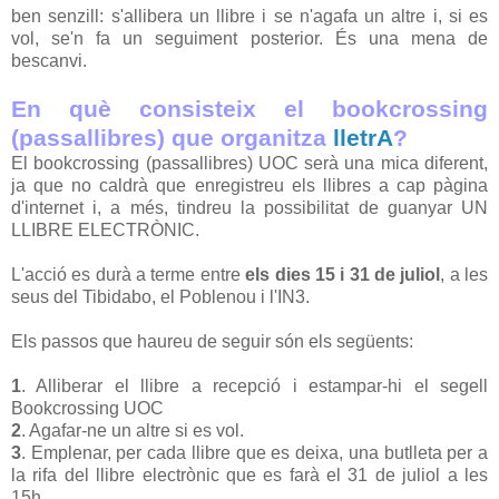
ben senzill: s'allibera un llibre i se n'agafa un altre i, si es
vol, se'n fa un seguiment posterior. És una mena de
bescanvi.
En què consisteix el
bookcrossing
(passallibres)
que
organitza
lletrA
?
El
bookcrossing (passallibres)
UOC
serà una mica diferent,
ja que no caldrà que enregistreu els llibres a cap pàgina
d'internet
i, a més, tindreu la
possibilitat
de guanyar UN
LLIBRE ELECTRÒNIC.
L'acció es durà a terme entre
els dies 15 i 31 de juliol
, a les
seus del Tibidabo, el Poblenou i
l'IN
3.
Els passos que haureu de seguir són els següents:
1
. Alliberar el llibre a recepció i estampar-hi el segell
Bookcrossing UOC
2
. Agafar-ne un altre si es vol.
3
. Emplenar, per cada llibre que es deixa, una butlleta per a
la rifa del llibre electrònic que es farà el 31 de juliol a les
15h.