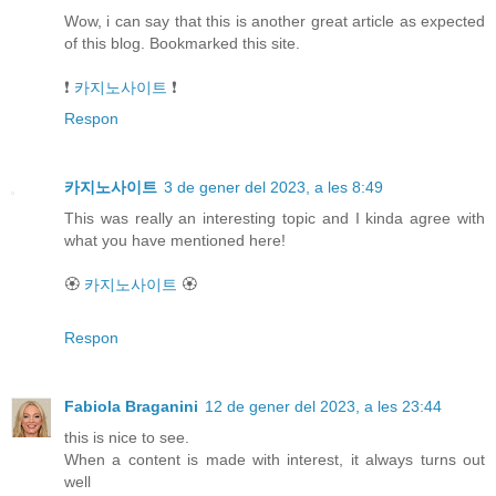
Wow, i can say that this is another great article as expected
of this blog. Bookmarked this site.
❗
카지노사이트
❗
Respon
카지노사이트
3 de gener del 2023, a les 8:49
This was really an interesting topic and I kinda agree with
what you have mentioned here!
🏵
카지노사이트
🏵
Respon
Fabiola Braganini
12 de gener del 2023, a les 23:44
this is nice to see.
When a content is made with interest, it always turns out
well