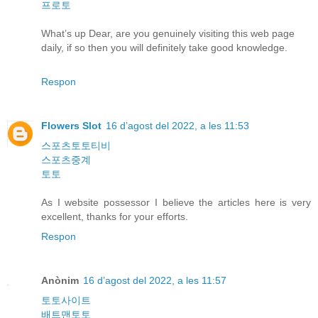
프로토
What’s up Dear, are you genuinely visiting this web page
daily, if so then you will definitely take good knowledge.
Respon
Flowers Slot
16 d’agost del 2022, a les 11:53
스포츠토토티비
스포츠중계
토토
As I website possessor I believe the articles here is very
excellent, thanks for your efforts.
Respon
Anònim
16 d’agost del 2022, a les 11:57
토토사이트
배트맨토토