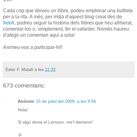
Cada cop que deixeu un llibre, podeu emplenar una butlleta
per a la rifa. A més, per mitjà d'aquest blog creat des de
lletrA
, podreu seguir la història dels llibres que heu alliberat,
comentar-los o, simplement, fer el xafarder. Només haureu
d'afegir un comentari aquí a sota!
Animeu-vos a participar-hi!!
Ester F. Matalí
a les
11:32
673 comentaris:
Anònim
15 de juliol del 2009, a les 9:56
Hola!
Si algú deixa el Larsson, me'l demano!
:p