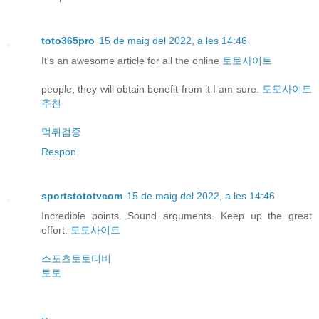
toto365pro
15 de maig del 2022, a les 14:46
It's an awesome article for all the online
토토사이트
people; they will obtain benefit from it I am sure.
토토사이트
추천
먹튀검증
Respon
sportstototvcom
15 de maig del 2022, a les 14:46
Incredible points. Sound arguments. Keep up the great
effort.
토토사이트
스포츠토토티비
토토