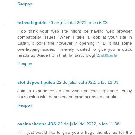
Respon
totosafeguide
20 de juliol del 2022, a les 6:03
I do think your web site might be having web browser
compatibility issues. When I take a look at your site in
Safari, it looks fine however, if opening in IE, it has some
overlapping issues. I merely wanted to give you a quick
heads up! Aside from that, fantastic blog!
스포츠토토
Respon
slot deposit pulsa
22 de juliol del 2022, a les 12:33
Join to experience an amazing and exciting game. Enjoy
satisfaction with bonuses and promotions on our site.
Respon
casinositeone.JDS
25 de juliol del 2022, a les 11:38
Hi! I just would like to give you a huge thumbs up for the