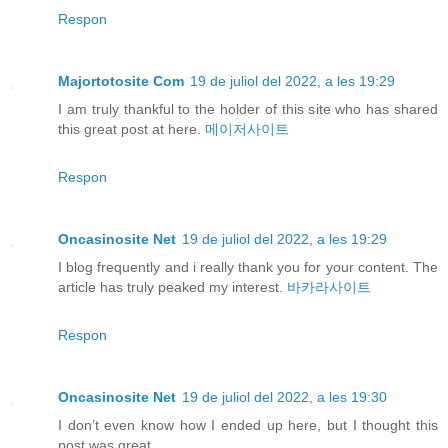
Respon
Majortotosite Com
19 de juliol del 2022, a les 19:29
I am truly thankful to the holder of this site who has shared
this great post at here.
메이저사이트
Respon
Oncasinosite Net
19 de juliol del 2022, a les 19:29
I blog frequently and i really thank you for your content. The
article has truly peaked my interest.
바카라사이트
Respon
Oncasinosite Net
19 de juliol del 2022, a les 19:30
I don’t even know how I ended up here, but I thought this
post was great.