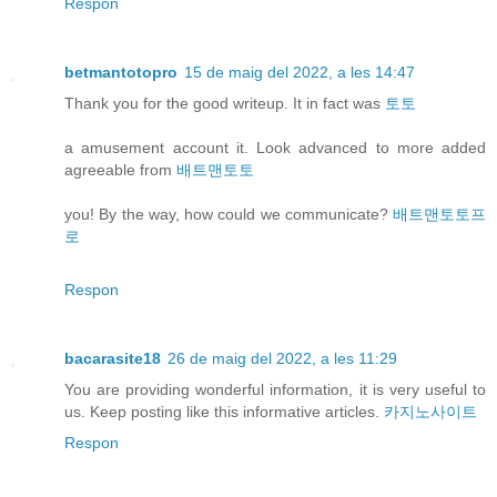
Respon
betmantotopro
15 de maig del 2022, a les 14:47
Thank you for the good writeup. It in fact was
토토
a amusement account it. Look advanced to more added
agreeable from
배트맨토토
you! By the way, how could we communicate?
배트맨토토프
로
Respon
bacarasite18
26 de maig del 2022, a les 11:29
You are providing wonderful information, it is very useful to
us. Keep posting like this informative articles.
카지노사이트
Respon