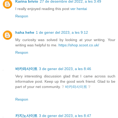
Karina brivio
27 de desembre del 2022, a les 3:49
I really enjoyed reading this post
ver hentai
Respon
haha hehe
1 de gener del 2023, a les 9:12
My curiosity was solved by looking at your writing. Your
writing was helpful to me.
https://shop.scoot.co.uk/
Respon
바카라사이트
3 de gener del 2023, a les 8:46
Very interesting discussion glad that I came across such
informative post. Keep up the good work friend. Glad to be
part of your net community. ❔
바카라사이트
❔
Respon
카지노사이트
3 de gener del 2023, a les 8:47