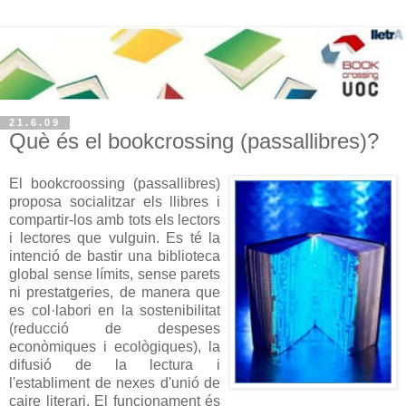
21.6.09
Què és el bookcrossing (passallibres)?
El
bookcroossing (passallibres)
proposa socialitzar els llibres i
compartir-los amb tots els lectors
i lectores que vulguin. Es té la
intenció de bastir una biblioteca
global sense límits, sense parets
ni
prestatgeries
, de manera que
es col·labori en la
sostenibilitat
(reducció de despeses
econòmiques i ecològiques), la
difusió de la lectura i
l'establiment de nexes d'unió de
caire literari. El
funcionament
és