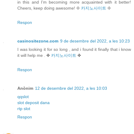
in this and I’m becoming more acquainted with it better!
Cheers, keep doing awesome! ✢
카지노사이트
✢
Respon
casinositezone.com
9 de desembre del 2022, a les 10:23
I was looking it for so long , and i found it finally that i know
it will help me . ✤
카지노사이트
✤
Respon
Anònim
12 de desembre del 2022, a les 10:03
qqslot
slot deposit dana
rtp slot
Respon