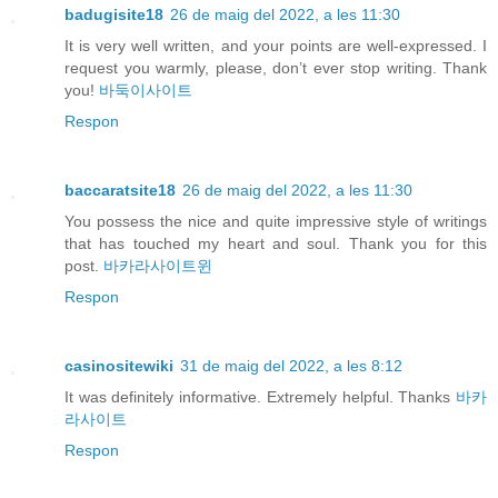
badugisite18
26 de maig del 2022, a les 11:30
It is very well written, and your points are well-expressed. I
request you warmly, please, don’t ever stop writing. Thank
you!
바둑이사이트
Respon
baccaratsite18
26 de maig del 2022, a les 11:30
You possess the nice and quite impressive style of writings
that has touched my heart and soul. Thank you for this
post.
바카라사이트윈
Respon
casinositewiki
31 de maig del 2022, a les 8:12
It was definitely informative. Extremely helpful. Thanks
바카
라사이트
Respon