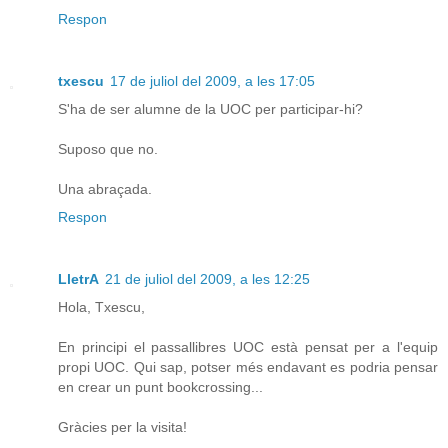
Respon
txescu
17 de juliol del 2009, a les 17:05
S'ha de ser alumne de la UOC per participar-hi?
Suposo que no.
Una abraçada.
Respon
LletrA
21 de juliol del 2009, a les 12:25
Hola, Txescu,
En principi el passallibres UOC està pensat per a l'equip
propi UOC. Qui sap, potser més endavant es podria pensar
en crear un punt bookcrossing...
Gràcies per la visita!