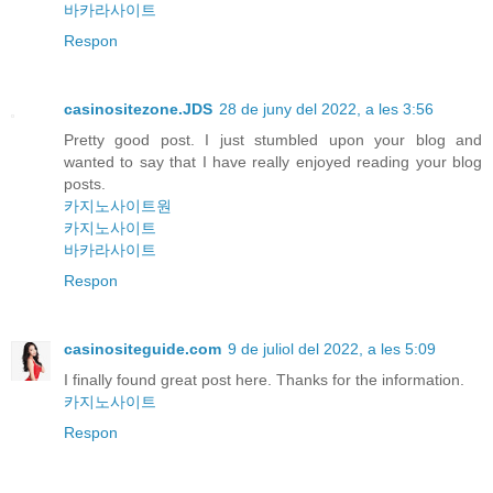
바카라사이트
Respon
casinositezone.JDS
28 de juny del 2022, a les 3:56
Pretty good post. I just stumbled upon your blog and
wanted to say that I have really enjoyed reading your blog
posts.
카지노사이트원
카지노사이트
바카라사이트
Respon
casinositeguide.com
9 de juliol del 2022, a les 5:09
I finally found great post here. Thanks for the information.
카지노사이트
Respon