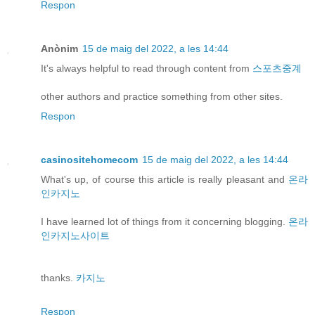
Respon
Anònim
15 de maig del 2022, a les 14:44
It's always helpful to read through content from
스포츠중계
other authors and practice something from other sites.
Respon
casinositehomecom
15 de maig del 2022, a les 14:44
What's up, of course this article is really pleasant and
온라
인카지노
I have learned lot of things from it concerning blogging.
온라
인카지노사이트
thanks.
카지노
Respon