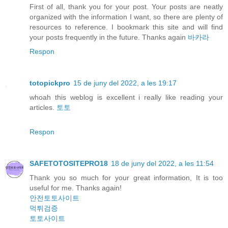
First of all, thank you for your post. Your posts are neatly
organized with the information I want, so there are plenty of
resources to reference. I bookmark this site and will find
your posts frequently in the future. Thanks again
바카라
Respon
totopickpro
15 de juny del 2022, a les 19:17
whoah this weblog is excellent i really like reading your
articles.
토토
Respon
SAFETOTOSITEPRO18
18 de juny del 2022, a les 11:54
Thank you so much for your great information, It is too
useful for me. Thanks again!
안전토토사이트
먹튀검증
토토사이트