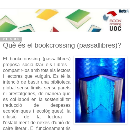
21.6.09
Què és el bookcrossing (passallibres)?
El
bookcroossing (passallibres)
proposa socialitzar els llibres i
compartir-los amb tots els lectors
i lectores que vulguin. Es té la
intenció de bastir una biblioteca
global sense límits, sense parets
ni
prestatgeries
, de manera que
es col·labori en la
sostenibilitat
(reducció de despeses
econòmiques i ecològiques), la
difusió de la lectura i
l'establiment de nexes d'unió de
caire literari. El
funcionament
és