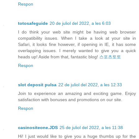
Respon
totosafeguide
20 de juliol del 2022, a les 6:03
I do think your web site might be having web browser
compatibility issues. When I take a look at your site in
Safari, it looks fine however, if opening in IE, it has some
overlapping issues. I merely wanted to give you a quick
heads up! Aside from that, fantastic blog!
스포츠토토
Respon
slot deposit pulsa
22 de juliol del 2022, a les 12:33
Join to experience an amazing and exciting game. Enjoy
satisfaction with bonuses and promotions on our site.
Respon
casinositeone.JDS
25 de juliol del 2022, a les 11:38
Hi! I just would like to give you a huge thumbs up for the