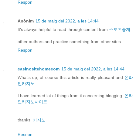
Respon
Anònim
15 de maig del 2022, a les 14:44
It's always helpful to read through content from
스포츠중계
other authors and practice something from other sites.
Respon
casinositehomecom
15 de maig del 2022, a les 14:44
What's up, of course this article is really pleasant and
온라
인카지노
I have learned lot of things from it concerning blogging.
온라
인카지노사이트
thanks.
카지노
Respon