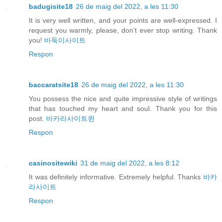
badugisite18
26 de maig del 2022, a les 11:30
It is very well written, and your points are well-expressed. I
request you warmly, please, don’t ever stop writing. Thank
you!
바둑이사이트
Respon
baccaratsite18
26 de maig del 2022, a les 11:30
You possess the nice and quite impressive style of writings
that has touched my heart and soul. Thank you for this
post.
바카라사이트윈
Respon
casinositewiki
31 de maig del 2022, a les 8:12
It was definitely informative. Extremely helpful. Thanks
바카
라사이트
Respon