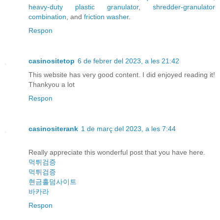
heavy-duty plastic granulator
,
shredder-granulator
combination
, and
friction washer
.
Respon
casinositetop
6 de febrer del 2023, a les 21:42
This website has very good content. I did enjoyed reading it!
Thankyou a lot
Respon
casinositerank
1 de març del 2023, a les 7:44
Really appreciate this wonderful post that you have here.
먹튀검증
먹튀검증
현금홀덤사이트
바카라
Respon