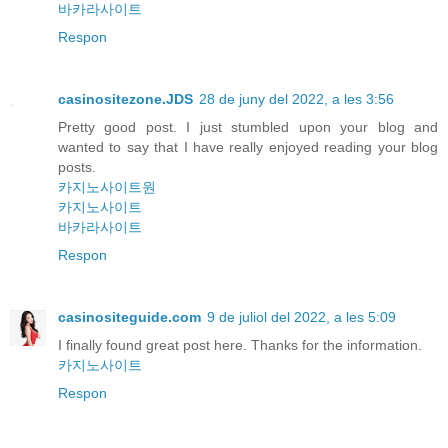
바카라사이트
Respon
casinositezone.JDS
28 de juny del 2022, a les 3:56
Pretty good post. I just stumbled upon your blog and
wanted to say that I have really enjoyed reading your blog
posts.
카지노사이트원
카지노사이트
바카라사이트
Respon
casinositeguide.com
9 de juliol del 2022, a les 5:09
I finally found great post here. Thanks for the information.
카지노사이트
Respon