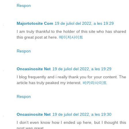
Respon
Majortotosite Com
19 de juliol del 2022, a les 19:29
I am truly thankful to the holder of this site who has shared
this great post at here.
메이저사이트
Respon
Oncasinosite Net
19 de juliol del 2022, a les 19:29
I blog frequently and i really thank you for your content. The
article has truly peaked my interest.
바카라사이트
Respon
Oncasinosite Net
19 de juliol del 2022, a les 19:30
I don’t even know how I ended up here, but I thought this
post was great.