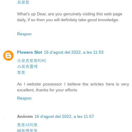
프로토
What’s up Dear, are you genuinely visiting this web page
daily, if so then you will definitely take good knowledge.
Respon
Flowers Slot
16 d’agost del 2022, a les 11:53
스포츠토토티비
스포츠중계
토토
As I website possessor I believe the articles here is very
excellent, thanks for your efforts.
Respon
Anònim
16 d’agost del 2022, a les 11:57
토토사이트
배트맨토토