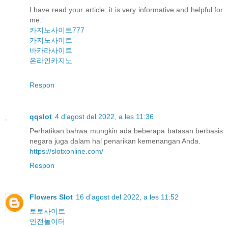
I have read your article; it is very informative and helpful for
me.
카지노사이트777
카지노사이트
바카라사이트
온라인카지노
Respon
qqslot
4 d’agost del 2022, a les 11:36
Perhatikan bahwa mungkin ada beberapa batasan berbasis
negara juga dalam hal penarikan kemenangan Anda.
https://slotxonline.com/
Respon
Flowers Slot
16 d’agost del 2022, a les 11:52
토토사이트
안전놀이터