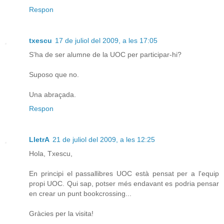
Respon
txescu
17 de juliol del 2009, a les 17:05
S'ha de ser alumne de la UOC per participar-hi?
Suposo que no.
Una abraçada.
Respon
LletrA
21 de juliol del 2009, a les 12:25
Hola, Txescu,
En principi el passallibres UOC està pensat per a l'equip
propi UOC. Qui sap, potser més endavant es podria pensar
en crear un punt bookcrossing...
Gràcies per la visita!