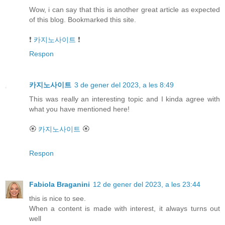
Wow, i can say that this is another great article as expected
of this blog. Bookmarked this site.
❗
카지노사이트
❗
Respon
카지노사이트
3 de gener del 2023, a les 8:49
This was really an interesting topic and I kinda agree with
what you have mentioned here!
🏵
카지노사이트
🏵
Respon
Fabiola Braganini
12 de gener del 2023, a les 23:44
this is nice to see.
When a content is made with interest, it always turns out
well