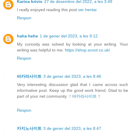
Karina brivio
27 de desembre del 2022, a les 3:49
I really enjoyed reading this post
ver hentai
Respon
haha hehe
1 de gener del 2023, a les 9:12
My curiosity was solved by looking at your writing. Your
writing was helpful to me.
https://shop.scoot.co.uk/
Respon
바카라사이트
3 de gener del 2023, a les 8:46
Very interesting discussion glad that I came across such
informative post. Keep up the good work friend. Glad to be
part of your net community. ❔
바카라사이트
❔
Respon
카지노사이트
3 de gener del 2023, a les 8:47