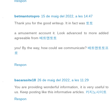
Respon
betmantotopro
15 de maig del 2022, a les 14:47
Thank you for the good writeup. It in fact was
토토
a amusement account it. Look advanced to more added
agreeable from
배트맨토토
you! By the way, how could we communicate?
배트맨토토프
로
Respon
bacarasite18
26 de maig del 2022, a les 11:29
You are providing wonderful information, it is very useful to
us. Keep posting like this informative articles.
카지노사이트
Respon