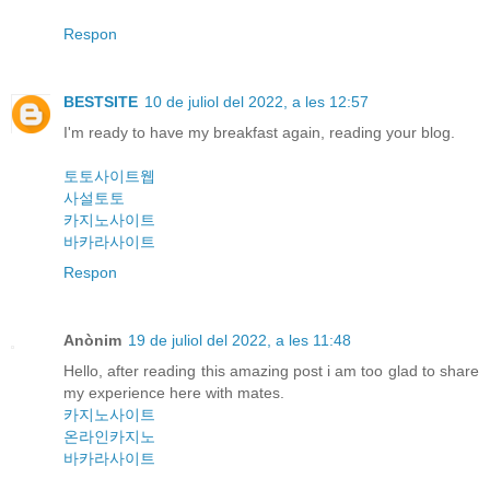
Respon
BESTSITE
10 de juliol del 2022, a les 12:57
I'm ready to have my breakfast again, reading your blog.
토토사이트웹
사설토토
카지노사이트
바카라사이트
Respon
Anònim
19 de juliol del 2022, a les 11:48
Hello, after reading this amazing post i am too glad to share
my experience here with mates.
카지노사이트
온라인카지노
바카라사이트