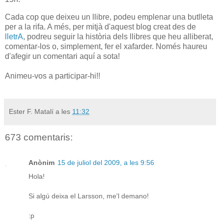
Cada cop que deixeu un llibre, podeu emplenar una butlleta
per a la rifa. A més, per mitjà d'aquest blog creat des de
lletrA
, podreu seguir la història dels llibres que heu alliberat,
comentar-los o, simplement, fer el xafarder. Només haureu
d'afegir un comentari aquí a sota!
Animeu-vos a participar-hi!!
Ester F. Matalí
a les
11:32
673 comentaris:
Anònim
15 de juliol del 2009, a les 9:56
Hola!
Si algú deixa el Larsson, me'l demano!
:p