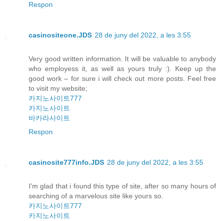
Respon
casinositeone.JDS
28 de juny del 2022, a les 3:55
Very good written information. It will be valuable to anybody
who employess it, as well as yours truly :). Keep up the
good work – for sure i will check out more posts. Feel free
to visit my website;
카지노사이트777
카지노사이트
바카라사이트
Respon
casinosite777info.JDS
28 de juny del 2022, a les 3:55
I'm glad that i found this type of site, after so many hours of
searching of a marvelous site like yours so.
카지노사이트777
카지노사이트