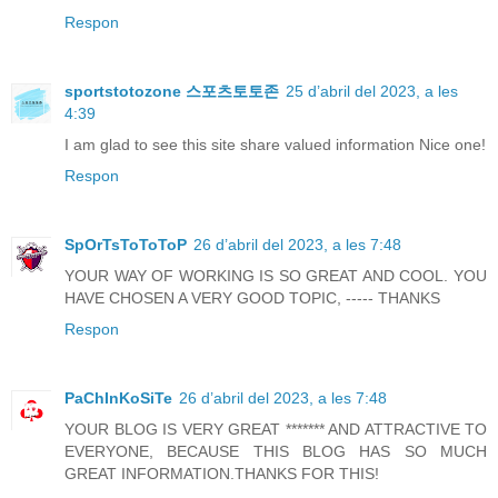
Respon
sportstotozone 스포츠토토존
25 d’abril del 2023, a les
4:39
I am glad to see this site share valued information Nice one!
Respon
SpOrTsToToToP
26 d’abril del 2023, a les 7:48
YOUR WAY OF WORKING IS SO GREAT AND COOL. YOU
HAVE CHOSEN A VERY GOOD TOPIC, ----- THANKS
Respon
PaChInKoSiTe
26 d’abril del 2023, a les 7:48
YOUR BLOG IS VERY GREAT ******* AND ATTRACTIVE TO
EVERYONE, BECAUSE THIS BLOG HAS SO MUCH
GREAT INFORMATION.THANKS FOR THIS!