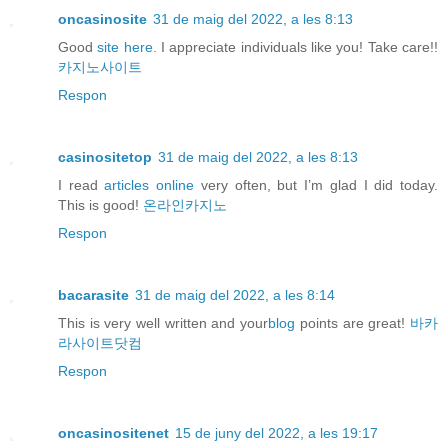
oncasinosite
31 de maig del 2022, a les 8:13
Good
site here.
I appreciate individuals like you! Take care!!
카지노사이트
Respon
casinositetop
31 de maig del 2022, a les 8:13
I read
articles online
very often, but I’m glad I did today.
This is good!
온라인카지노
Respon
bacarasite
31 de maig del 2022, a les 8:14
This is very well written and your
blog
points are great!
바카
라사이트닷컴
Respon
oncasinositenet
15 de juny del 2022, a les 19:17