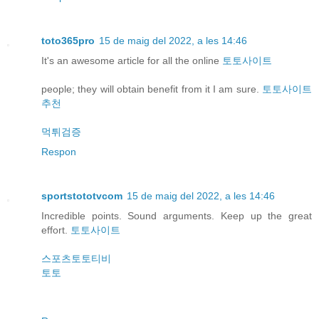
toto365pro
15 de maig del 2022, a les 14:46
It's an awesome article for all the online
토토사이트
people; they will obtain benefit from it I am sure.
토토사이트
추천
먹튀검증
Respon
sportstototvcom
15 de maig del 2022, a les 14:46
Incredible points. Sound arguments. Keep up the great
effort.
토토사이트
스포츠토토티비
토토