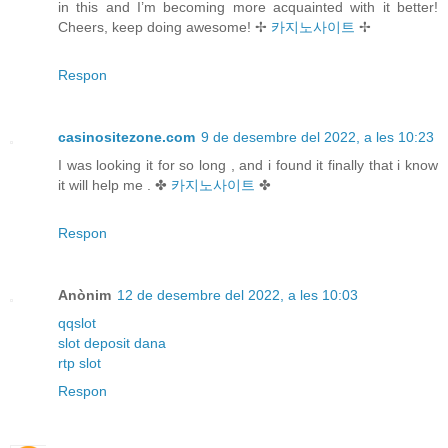
in this and I’m becoming more acquainted with it better!
Cheers, keep doing awesome! ✢
카지노사이트
✢
Respon
casinositezone.com
9 de desembre del 2022, a les 10:23
I was looking it for so long , and i found it finally that i know
it will help me . ✤
카지노사이트
✤
Respon
Anònim
12 de desembre del 2022, a les 10:03
qqslot
slot deposit dana
rtp slot
Respon