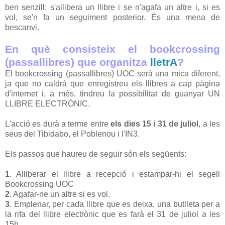
ben senzill: s'allibera un llibre i se n'agafa un altre i, si es
vol, se'n fa un seguiment posterior. És una mena de
bescanvi.
En què consisteix el
bookcrossing
(passallibres)
que
organitza
lletrA
?
El
bookcrossing (passallibres)
UOC
serà una mica diferent,
ja que no caldrà que enregistreu els llibres a cap pàgina
d'internet
i, a més, tindreu la
possibilitat
de guanyar UN
LLIBRE ELECTRÒNIC.
L'acció es durà a terme entre
els dies 15 i 31 de juliol
, a les
seus del Tibidabo, el Poblenou i
l'IN
3.
Els passos que haureu de seguir són els següents:
1
. Alliberar el llibre a recepció i estampar-hi el segell
Bookcrossing UOC
2
. Agafar-ne un altre si es vol.
3
. Emplenar, per cada llibre que es deixa, una butlleta per a
la rifa del llibre electrònic que es farà el 31 de juliol a les
15h.